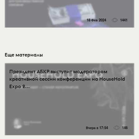
18 Фев 2024
1441
Еще материалы
Президент АБКР выступит модератором
креативной сессии конференции на HouseHold
Expo 2...
Вчера в 17:54
146