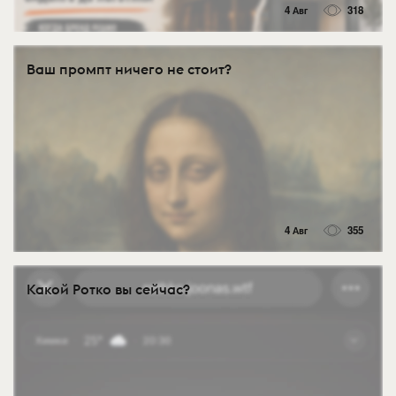
4 Авг
318
Ваш промпт ничего не стоит?
4 Авг
355
Какой Ротко вы сейчас?