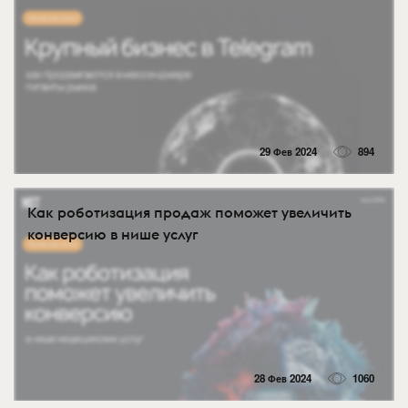
29 Фев 2024
894
Как роботизация продаж поможет увеличить
конверсию в нише услуг
28 Фев 2024
1060