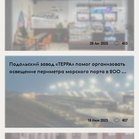
28 Авг 2025
453
Подольский завод «ТЕРРА» помог организовать
освещение периметра морского порта в 200 ...
18 Июн 2025
407