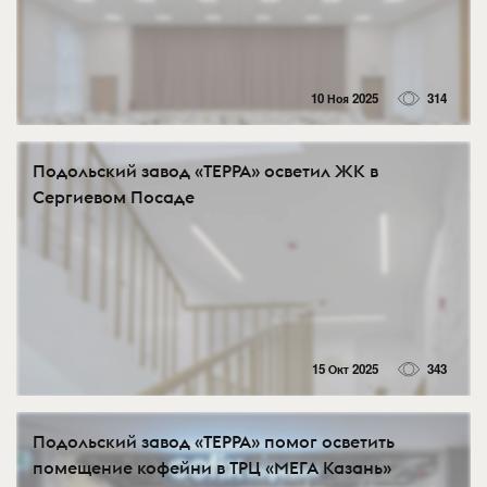
10 Ноя 2025
314
Подольский завод «ТЕРРА» осветил ЖК в
Сергиевом Посаде
15 Окт 2025
343
Подольский завод «ТЕРРА» помог осветить
помещение кофейни в ТРЦ «МЕГА Казань»