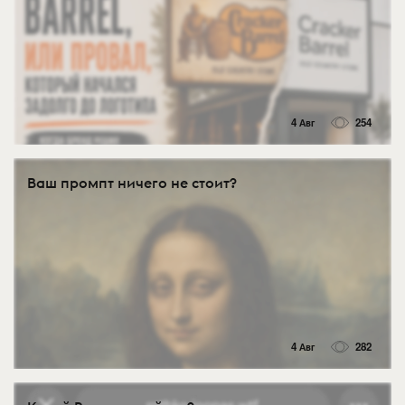
4 Авг
254
Ваш промпт ничего не стоит?
4 Авг
282