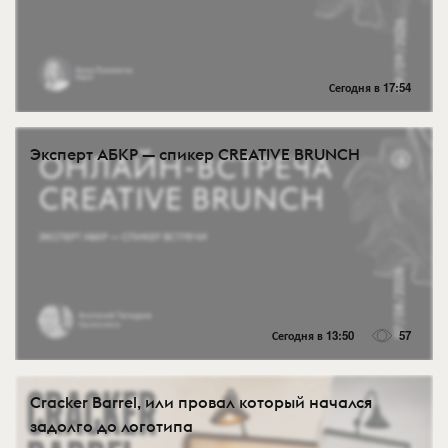
Сегодня в 17:54
Эксперт АБКР — спикер CREATIVE BRUNCH
Сегодня в 13:50
57
Cracker Barrel, или провал который начался
задолго до логотипа