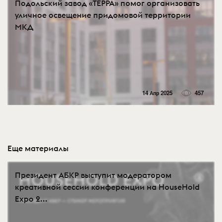
Подольский завод «ТЕРРА» помог организовать
уличное освещение придомовой территории
МКД
14 Апр 2025
457
Еще материалы
Президент АБКР выступит модератором
креативной сессии конференции на HouseHold
Expo 2...