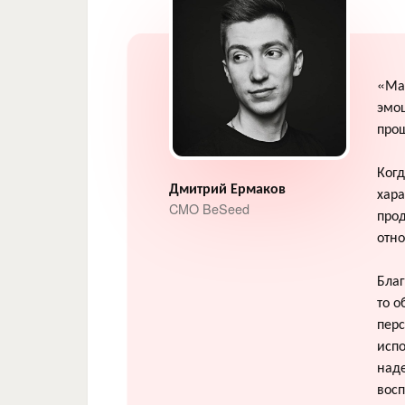
«Ма
эмоц
прощ
Когд
Дмитрий Ермаков
хара
CMO BeSeed
прод
отн
Благ
то о
перс
испо
над
вос