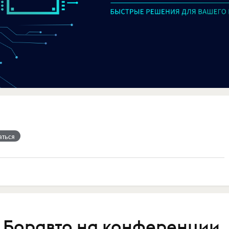
аться
т Боравто на конференции