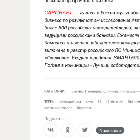
повышая прозрачность бизнеса.
CARCRAFT
— лучшая в России мультиба
бизнеса по результатам исследования Ав
более 500 российских авторитейлеров, вк
ведущими российскими банками. Ежемесяч
Компания является победителем конкурса 
включена в реестр российского ПО Минци
«Сколково». Входит в рейтинг SMART500,
Forbes в номинации «Лучший работодате
КАТЕГОРИИ:
Бизнес (тендеры, слияния, поглощени
ТЕГИ:
автомобили
авто
IT
IT-бизнес
fintech
автомаркетолог
боравто
Поделиться:
В закладки