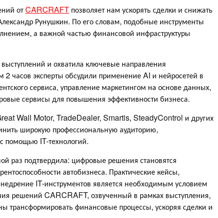
ений от
CARCRAFT
позволяет нам ускорять сделки и снижать
Александр Рунушкин. По его словам, подобные инструменты
полнением, а важной частью финансовой инфраструктуры
 выступлений и охватила ключевые направления
м 2 часов эксперты обсудили применение AI и нейросетей в
нтского сервиса, управление маркетингом на основе данных,
овые сервисы для повышения эффективности бизнеса.
eat Wall Motor, TradeDealer, Smartis, SteadyControl и других
инить широкую профессиональную аудиторию,
с помощью IT-технологий.
ой раз подтвердила: цифровые решения становятся
рентоспособности автобизнеса. Практические кейсы,
 внедрение IT-инструментов является необходимым условием
вания решений CARCRAFT, озвученный в рамках выступления,
бны трансформировать финансовые процессы, ускоряя сделки и