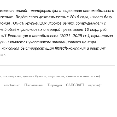
нковская онлайн-платформа финансирования автомобильного
тостат. Ведёт свою деятельность с 2016 года, имеет базу
лючая ТОП-10 крупнейших игроков рынка, сотрудничает с
ный объём финансовых операций превышает 10 млрд руб.
«IT-Революция в автобизнесе» (2021–2025 гг.), официально
фры и является участником инновационного центра
 как самая быстрорастущая fintech-компания и рейтинг
ль».
я, партнерства, ценные бумаги, акционеры, финансы и отчетность)
автобизнес
IT-компания
IT-продукт
CARCRAFT
каркрафт