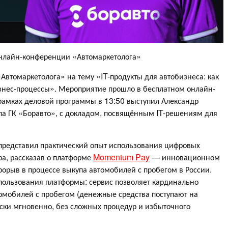
онлайн-конференции «Автомаркетолога»
Автомаркетолога» на тему «IT-продукты для автобизнеса: как
знес-процессы». Мероприятие прошло в бесплатном онлайн-
рамках деловой программы в 13:50 выступил Александр
па ГК «Боравто», с докладом, посвящённым IT-решениям для
представил практический опыт использования цифровых
а, рассказав о платформе
Momentum Pay
— инновационном
рорыв в процессе выкупа автомобилей с пробегом в России.
пользования платформы: сервис позволяет кардинально
томобилей с пробегом (денежные средства поступают на
ски мгновенно, без сложных процедур и избыточного