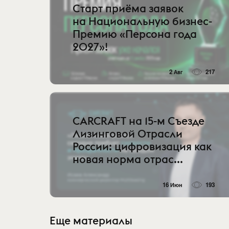
Старт приёма заявок
на Национальную бизнес-
Премию «Персона года
2027»!
2 Авг
217
CARCRAFT на 15-м Съезде
Лизинговой Отрасли
России: цифровизация как
новая норма отрас...
16 Июн
193
Еще материалы