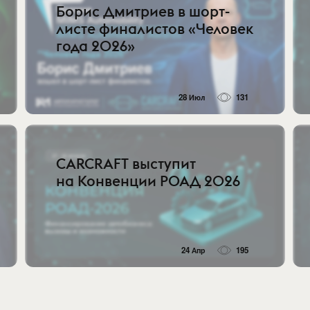
Борис Дмитриев в шорт-
листе финалистов «Человек
года 2026»
28 Июл
131
CARCRAFT выступит
на Конвенции РОАД 2026
24 Апр
195