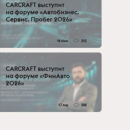
CARCRAFT выступит
на форуме «Автобизнес.
Сервис. Пробег 2026»
16 Июн
312
CARCRAFT выступит
на форуме «ФинАвто
2026»
17 Апр
556