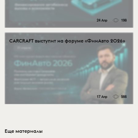
24 Апр
198
CARCRAFT выступит на форуме «ФинАвто 2026»
17 Апр
566
Еще материалы