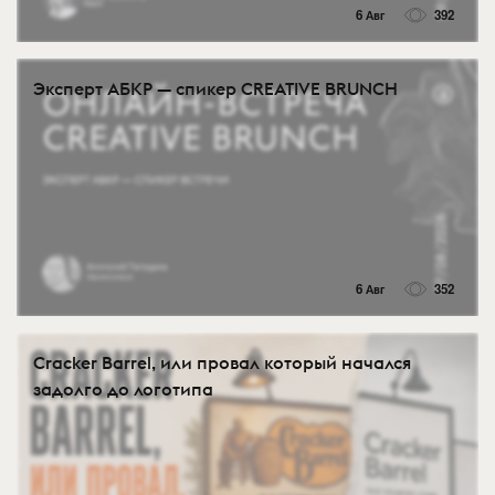
6 Авг
392
Эксперт АБКР — спикер CREATIVE BRUNCH
6 Авг
352
Cracker Barrel, или провал который начался
задолго до логотипа