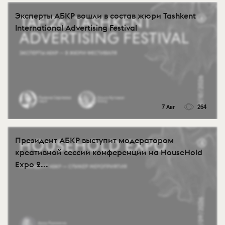
Эксперты АБКР вошли в состав жюри Tashkent
International Advertising Festival
7 Авг
264
Президент АБКР выступит модератором
креативной сессии конференции на HouseHold
Expo 2...