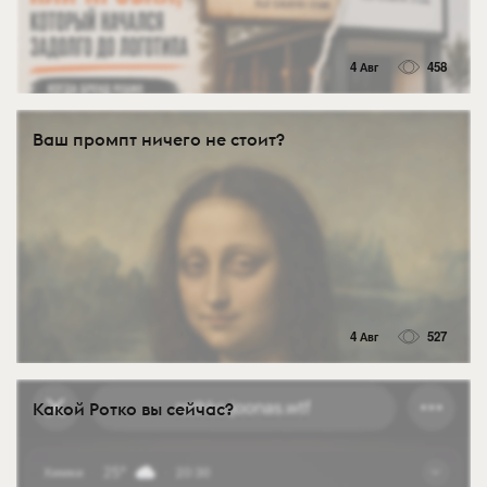
4 Авг
458
Ваш промпт ничего не стоит?
4 Авг
527
Какой Ротко вы сейчас?