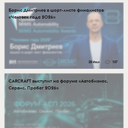
Борис Дмитриев в шорт-листе финалистов
«Человек года 2026»
28 Июл
137
CARCRAFT выступит на форуме «Автобизнес.
Сервис. Пробег 2026»