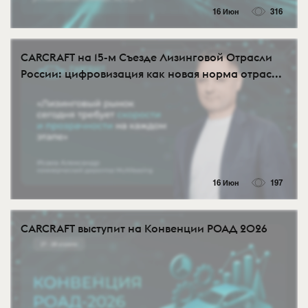
16 Июн
316
CARCRAFT на 15-м Съезде Лизинговой Отрасли
России: цифровизация как новая норма отрас...
16 Июн
197
CARCRAFT выступит на Конвенции РОАД 2026