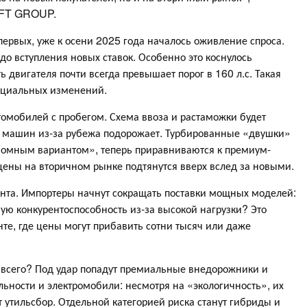
AFT GROUP.
-первых, уже к осени 2025 года началось оживление спроса.
до вступления новых ставок. Особенно это коснулось
 двигателя почти всегда превышает порог в 160 л.с. Такая
ициальных изменений.
томобилей с пробегом. Схема ввоза и растаможки будет
рт машин из-за рубежа подорожает. Турбированные «двушки»
ономным вариантом», теперь приравниваются к премиум-
 цены на вторичном рынке подтянутся вверх вслед за новыми.
ента. Импортеры начнут сокращать поставки мощных моделей:
вую конкурентоспособность из-за высокой нагрузки? Это
те, где цены могут прибавить сотни тысяч или даже
всего? Под удар попадут премиальные внедорожники и
льности и электромобили: несмотря на «экологичность», их
утильсбор. Отдельной категорией риска станут гибриды и