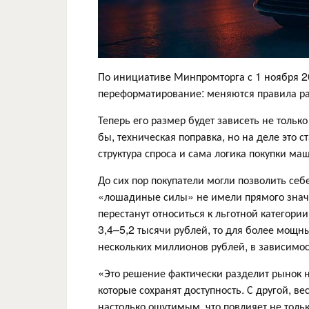
По инициативе Минпромторга с 1 ноября 2
переформатирование: меняются правила рас
Теперь его размер будет зависеть не тольк
бы, техническая поправка, но на деле это 
структура спроса и сама логика покупки ма
До сих пор покупатели могли позволить себ
«лошадиные силы» не имели прямого значен
перестанут относиться к льготной категор
3,4–5,2 тысячи рублей, то для более мощны
нескольких миллионов рублей, в зависимос
«Это решение фактически разделит рынок на
которые сохранят доступность. С другой, в
настолько ощутимым, что повлияет не толь