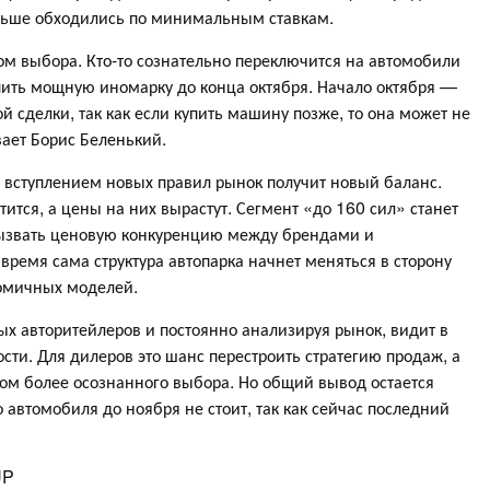
ньше обходились по минимальным ставкам.
ром выбора. Кто-то сознательно переключится на автомобили
 купить мощную иномарку до конца октября. Начало октября —
й сделки, так как если купить машину позже, то она может не
вает Борис Беленький.
 вступлением новых правил рынок получит новый баланс.
тся, а цены на них вырастут. Сегмент «до 160 сил» станет
ызвать ценовую конкуренцию между брендами и
время сама структура автопарка начнет меняться в сторону
номичных моделей.
 авторитейлеров и постоянно анализируя рынок, видит в
ости. Для дилеров это шанс перестроить стратегию продаж, а
улом более осознанного выбора. Но общий вывод остается
автомобиля до ноября не стоит, так как сейчас последний
UP