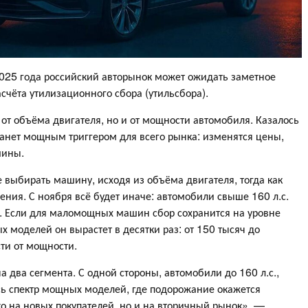
025 года российский авторынок может ожидать заметное
чёта утилизационного сбора (утильсбора).
о от объёма двигателя, но и от мощности автомобиля. Казалось
станет мощным триггером для всего рынка: изменятся цены,
шины.
е выбирать машину, исходя из объёма двигателя, тогда как
ия. С ноября всё будет иначе: автомобили свыше 160 л.с.
ии. Если для маломощных машин сбор сохранится на уровне
х моделей он вырастет в десятки раз: от 150 тысяч до
ти от мощности.
 два сегмента. С одной стороны, автомобили до 160 л.с.,
есь спектр мощных моделей, где подорожание окажется
ко на новых покупателей, но и на вторичный рынок», —