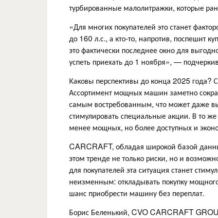
турбированные малолитражки, которые ра
«Для многих покупателей это станет факто
до 160 л.с., а кто-то, напротив, поспешит
это фактически последнее окно для выгодно
успеть приехать до 1 ноября», — подчерки
Каковы перспективы до конца 2025 года? С
Ассортимент мощных машин заметно сократи
самым востребованным, что может даже в
стимулировать специальные акции. В то же 
менее мощных, но более доступных и эко
CARCRAFT, обладая широкой базой данных
этом тренде не только риски, но и возможн
для покупателей эта ситуация станет стим
неизменным: откладывать покупку мощного 
шанс приобрести машину без переплат.
Борис Беленький, CVO CARCRAFT GRO