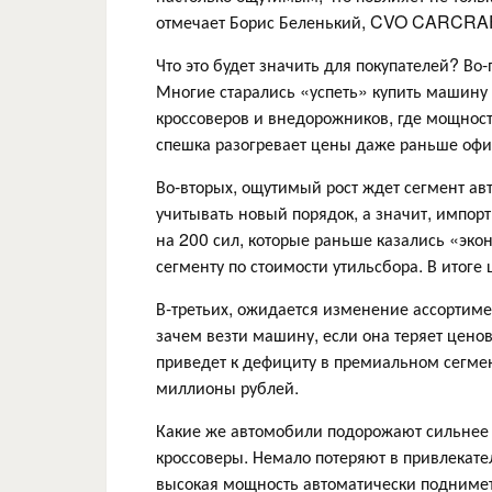
отмечает Борис Беленький, CVO CARCR
Что это будет значить для покупателей? Во
Многие старались «успеть» купить машину 
кроссоверов и внедорожников, где мощность
спешка разогревает цены даже раньше оф
Во-вторых, ощутимый рост ждет сегмент ав
учитывать новый порядок, а значит, импо
на 200 сил, которые раньше казались «эк
сегменту по стоимости утильсбора. В итоге
В-третьих, ожидается изменение ассортим
зачем везти машину, если она теряет цено
приведет к дефициту в премиальном сегмен
миллионы рублей.
Какие же автомобили подорожают сильнее 
кроссоверы. Немало потеряют в привлекате
высокая мощность автоматически поднимет 