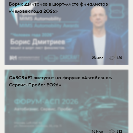
Борис Дмитриев в шорт-листе финалистов
«Человек года 2026»
28 Июл
130
CARCRAFT выступит на форуме «Автобизнес.
Сервис. Пробег 2026»
16 Июн
312