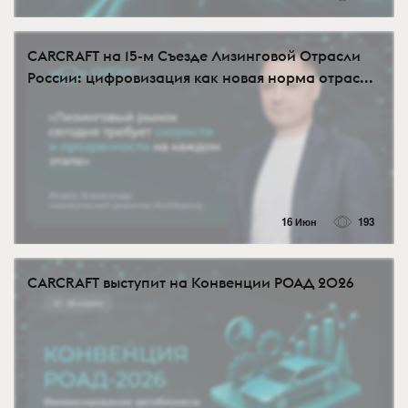
CARCRAFT на 15-м Съезде Лизинговой Отрасли
России: цифровизация как новая норма отрас...
16 Июн
193
CARCRAFT выступит на Конвенции РОАД 2026