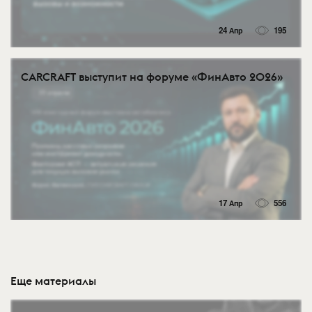
24 Апр
195
CARCRAFT выступит на форуме «ФинАвто 2026»
17 Апр
556
Еще материалы