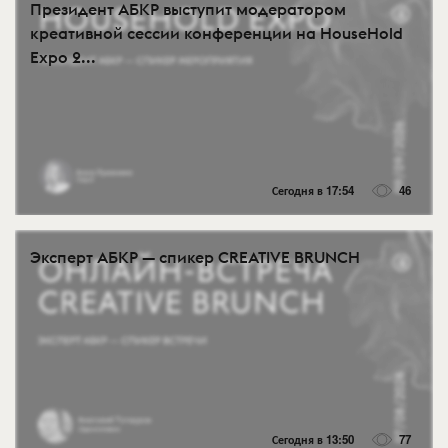
Президент АБКР выступит модератором
креативной сессии конференции на HouseHold
Expo 2...
Сегодня в 17:54
46
Эксперт АБКР — спикер CREATIVE BRUNCH
Сегодня в 13:50
77