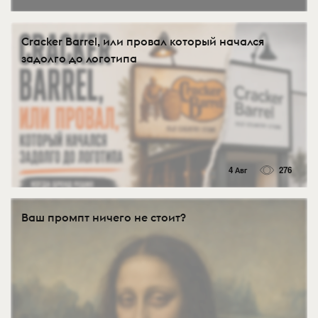
Cracker Barrel, или провал который начался
задолго до логотипа
4 Авг
276
Ваш промпт ничего не стоит?