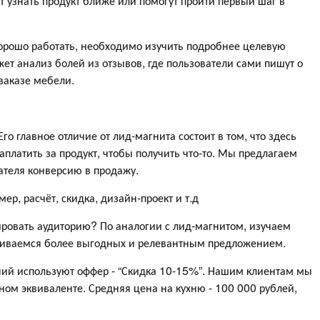
т узнать продукт ближе или помогут пройти первый шаг в
хорошо работать, необходимо изучить подробнее целевую
ет анализ болей из отзывов, где пользователи сами пишут о
заказе мебели.
о главное отличие от лид-магнита состоит в том, что здесь
платить за продукт, чтобы получить что-то. Мы предлагаем
ателя конверсию в продажу.
ер, расчёт, скидка, дизайн-проект и т.д
ировать аудиторию? По аналогии с лид-магнитом, изучаем
аиваемся более выгодных и релевантным предложением.
ий используют оффер - “Скидка 10-15%”. Нашим клиентам мы
ом эквиваленте. Средняя цена на кухню - 100 000 рублей,