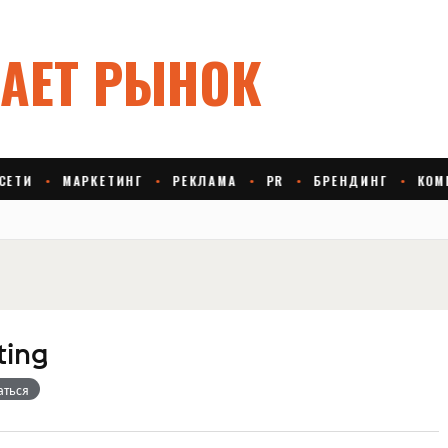
ting
аться