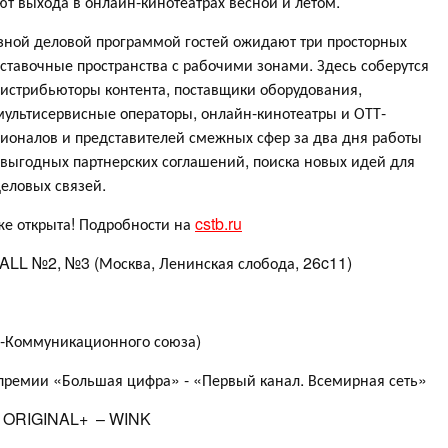
т выхода в онлайн-кинотеатрах весной и летом.
ной деловой программой гостей ожидают три просторных
ставочные пространства с рабочими зонами. Здесь соберутся
дистрибьюторы контента, поставщики оборудования,
мультисервисные операторы, онлайн-кинотеатры и ОТТ-
ионалов и представителей смежных сфер за два дня работы
 выгодных партнерских соглашений, поиска новых идей для
деловых связей.
е открыта! Подробности на
cstb.ru
LL №2, №3 (Москва, Ленинская слобода, 26c11)
а-Коммуникационного союза)
 премии «Большая цифра» - «Первый канал. Всемирная сеть»
ля ORIGINAL+ – WINK