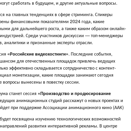
огут сработать в будущем, и другие актуальные вопросы.
ся на главных тенденциях в сфере стриминга. Спикеры
орены финансовыми показателями 2024 года, какие
ными для дальнейшего роста, а также каким образом онлайн-
 индустрией. Среди участников дискуссии — топ-менеджеры
, аналитики и признанные эксперты отрасли.
ссия
«Российские видеохостинги»
. Последние события,
 шансом для отечественных площадок привлечь ведущих
лько эффективно складывается сотрудничество с контент-
нциал монетизации, какие площадки занимают сегодня
е вопросы вынесены в повестку сессии.
ума станет сессия
«Производство и продюсирование
ведущих анимационных студий расскажут о новых проектах и
ройдет при поддержке Ассоциации анимационного кино (ААК)
будет посвящена изучению технологических возможностей
 направлений развития интерактивной рекламы. В центре