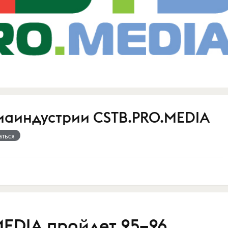
аиндустрии CSTB.PRO.MEDIA
аться
EDIA пройдет 25–26