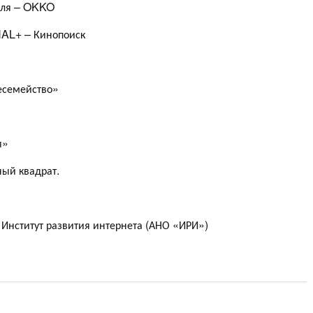
аля – OKKO
NAL+ – Кинопоиск
есемейство»
я»
ный квадрат.
 Институт развития интернета (АНО «ИРИ»)