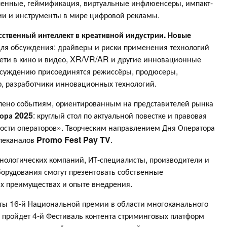
ленные, геймификация, виртуальные инфлюенсеры, импакт-
ии и инструменты в мире цифровой рекламы.
сственный интеллект в креативной индустрии. Новые
 для обсуждения: драйверы и риски применения технологий
сети в кино и видео, XR/VR/AR и другие инновационные
обсуждению присоединятся режиссёры, продюсеры,
р, разработчики инновационных технологий.
лено событиям, ориентированным на представителей рынка
ора 2025
: круглый стол по актуальной повестке и правовая
ности операторов». Творческим направлением Дня Оператора
елеканалов
Promo Fest Pay TV
.
хнологических компаний, ИТ-специалисты, производители и
орудования смогут презентовать собственные
их преимуществах и опыте внедрения.
аты 16-й Национальной премии в области многоканального
, пройдет 4-й Фестиваль контента стриминговых платформ