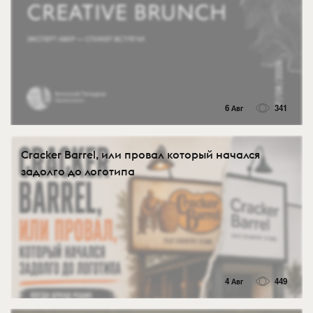
6 Авг
341
Cracker Barrel, или провал который начался
задолго до логотипа
4 Авг
449