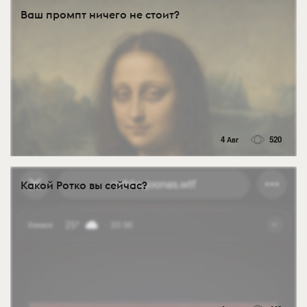
Ваш промпт ничего не стоит?
4 Авг
520
Какой Ротко вы сейчас?