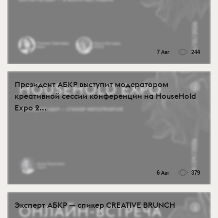
7 Авг
244
Президент АБКР выступит модератором
креативной сессии конференции на HouseHold
Expo 2...
6 Авг
379
Эксперт АБКР — спикер CREATIVE BRUNCH