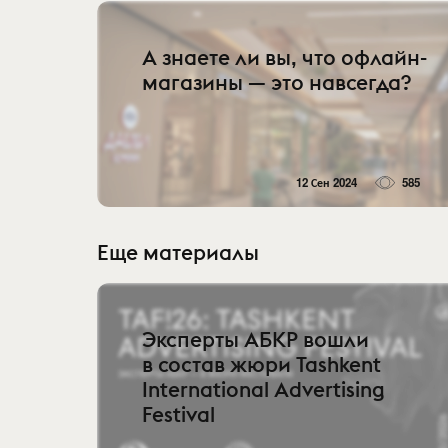
А знаете ли вы, что офлайн-
магазины — это навсегда?
12 Сен 2024
585
Еще материалы
Эксперты АБКР вошли
в состав жюри Tashkent
International Advertising
Festival