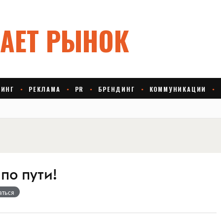
 по пути!
аться