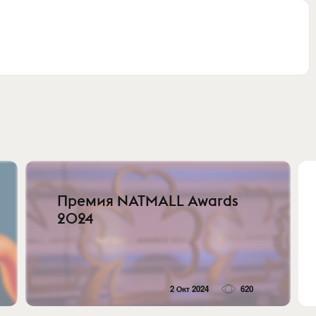
Премия NATMALL Awards
2024
2 Окт 2024
620