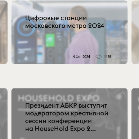
Цифровые станции
московского метро 2024
4 Сен 2024
1156
Президент АБКР выступит
модератором креативной
сессии конференции
на HouseHold Expo 2...