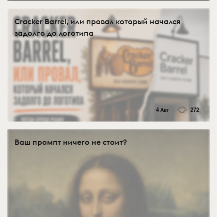
Cracker Barrel, или провал который начался
задолго до логотипа
4 Авг
272
Ваш промпт ничего не стоит?