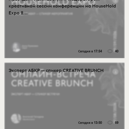
креативной сессии конференции на HouseHold
Expo 2...
Сегодня в 17:54
40
Эксперт АБКР — спикер CREATIVE BRUNCH
Сегодня в 13:50
69