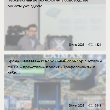
роботы уже здесь!
10 Фев 2025
1821
Бренд CAIMAN — генеральный спонсор выставки
MITEX – представил проект «Профессионалы:
от&n...
28 Ноя 2024
3143