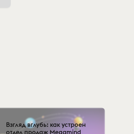
Взгляд вглубь: как устроен
отдел продаж Megamind