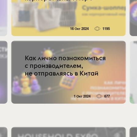
16 Окт 2024
1195
Как лично познакомиться
с производителем,
не отправляясь в Китай
1 Окт 2024
677