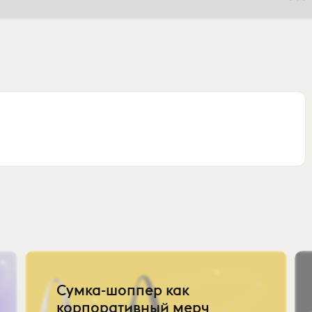
Сумка-шоппер как
корпоративный мерч