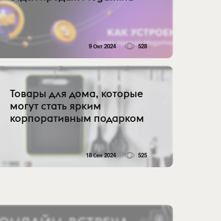
9 Окт 2024
528
Товары для дома, которые
могут стать ярким
корпоративным подарком
18 Сен 2024
525