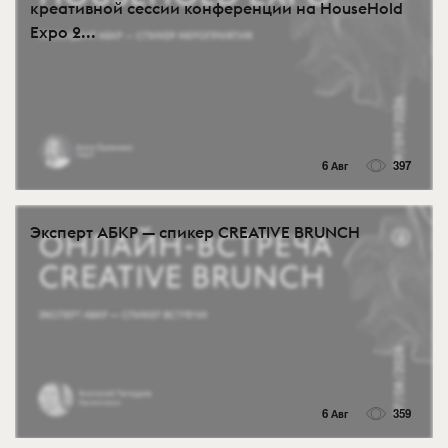
креативной сессии конференции на HouseHold
Expo 2...
6 Авг
397
Эксперт АБКР — спикер CREATIVE BRUNCH
6 Авг
359