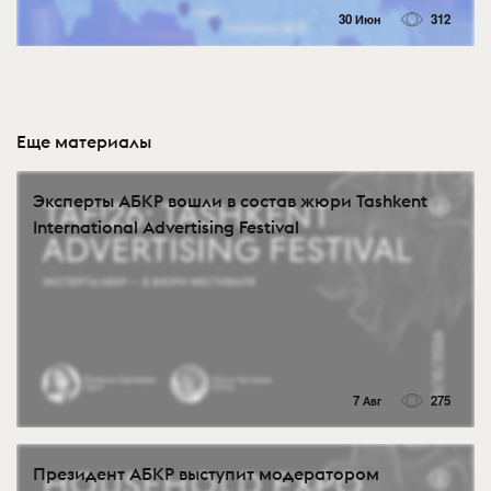
30 Июн
312
Еще материалы
Эксперты АБКР вошли в состав жюри Tashkent
International Advertising Festival
7 Авг
275
Президент АБКР выступит модератором