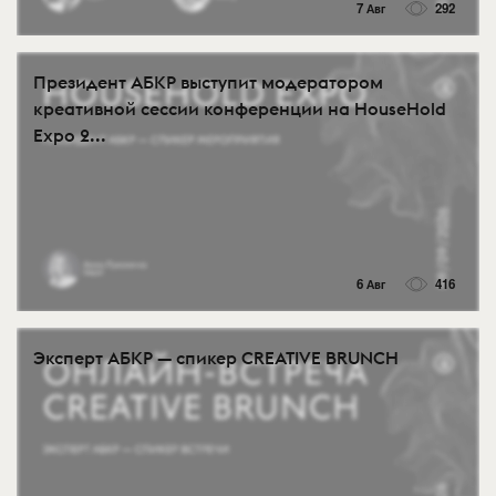
7 Авг
292
Президент АБКР выступит модератором
креативной сессии конференции на HouseHold
Expo 2...
6 Авг
416
Эксперт АБКР — спикер CREATIVE BRUNCH