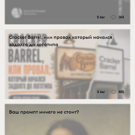
6 Авг
364
Cracker Barrel, или провал который начался
задолго до логотипа
4 Авг
465
Ваш промпт ничего не стоит?