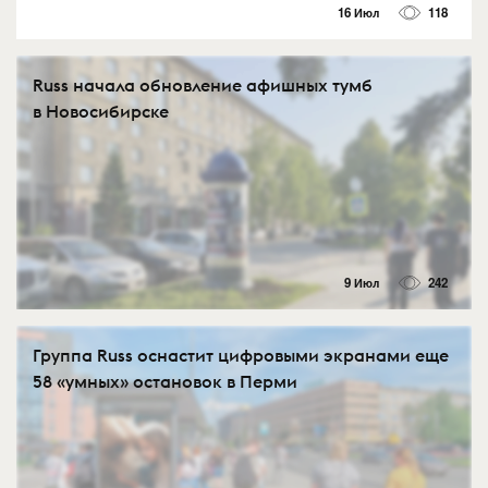
16 Июл
118
Russ начала обновление афишных тумб
в Новосибирске
9 Июл
242
Группа Russ оснастит цифровыми экранами еще
58 «умных» остановок в Перми