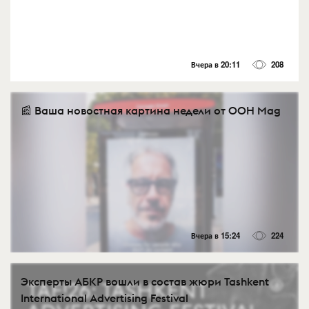
Вчера в 20:11
208
📰 Ваша новостная картина недели от OOH Mag
Вчера в 15:24
224
Эксперты АБКР вошли в состав жюри Tashkent
International Advertising Festival