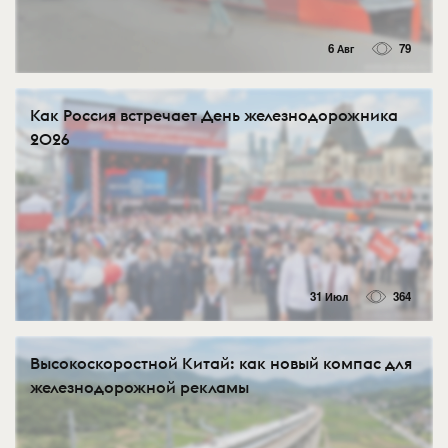
6 Авг
79
Как Россия встречает День железнодорожника
2026
31 Июл
364
Высокоскоростной Китай: как новый компас для
железнодорожной рекламы