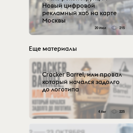
Новый цифровой
рекламный хаб на карте
Москвы
20 Июл
215
Еще материалы
Cracker Barrel, или провал
который начался задолго
до логотипа
4 Авг
225