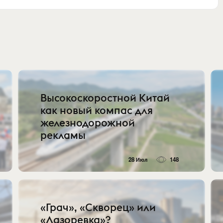
Высокоскоростной Китай
как новый компас для
железнодорожной
рекламы
28 Июл
148
«Грач», «Скворец» или
«Лазоревка»?