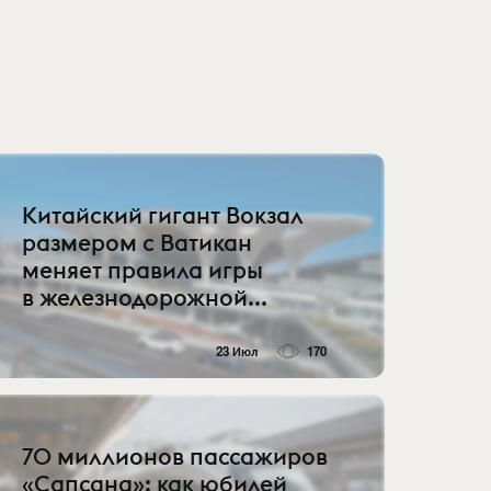
Китайский гигант Вокзал
размером с Ватикан
меняет правила игры
в железнодорожной...
23 Июл
170
70 миллионов пассажиров
«Сапсана»: как юбилей