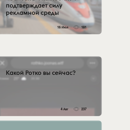
подтверждает силу
рекламной среды
16 Июл
181
Какой Ротко вы сейчас?
4 Авг
237