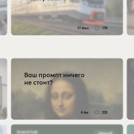
17 Июл
176
Ваш промпт ничего
не стоит?
4 Авг
233