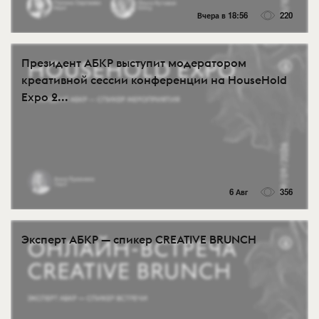
Вчера в 18:56
220
Президент АБКР выступит модератором
креативной сессии конференции на HouseHold
Expo 2...
6 Авг
356
Эксперт АБКР — спикер CREATIVE BRUNCH