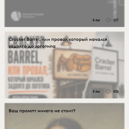
6 Авг
327
Cracker Barrel, или провал который начался
задолго до логотипа
4 Авг
433
Ваш промпт ничего не стоит?