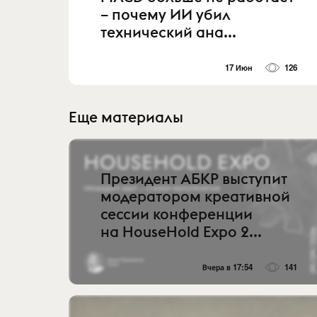
– почему ИИ убил
технический ана...
17 Июн
126
Еще материалы
Президент АБКР выступит
модератором креативной
сессии конференции
на HouseHold Expo 2...
Вчера в 17:54
141