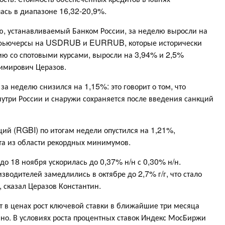
сь в диапазоне 16,32-20,9%.
ю, устанавливаемый Банком России, за неделю выросли на
» фьючерсы на USDRUB и EURRUB, которые исторически
ю со спотовыми курсами, выросли на 3,94% и 2,5%
димирович Церазов.
за неделю снизился на 1,15%: это говорит о том, что
ри России и снаружи сохраняется после введения санкций
ий (RGBI) по итогам недели опустился на 1,21%,
та из области рекордных минимумов.
до 18 ноября ускорилась до 0,37% н/н с 0,30% н/н.
водителей замедлились в октябре до 2,7% г/г, что стало
 сказал Церазов Константин.
 в ценах рост ключевой ставки в ближайшие три месяца
енно. В условиях роста процентных ставок Индекс МосБиржи