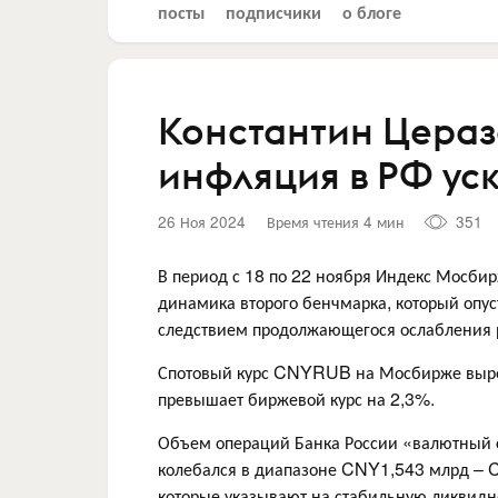
посты
подписчики
о блоге
Константин Цераз
инфляция в РФ ус
26 Ноя 2024
Время чтения 4 мин
351
В период с 18 по 22 ноября Индекс Мосбир
динамика второго бенчмарка, который опуст
следствием продолжающегося ослабления 
Спотовый курс CNYRUB на Мосбирже вырос
превышает биржевой курс на 2,3%.
Объем операций Банка России «валютный 
колебался в диапазоне CNY1,543 млрд – 
которые указывают на стабильную ликвидн