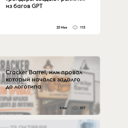
из багов GPT
22 Мая
113
Cracker Barrel, или провал
который начался задолго
до логотипа
4 Авг
317