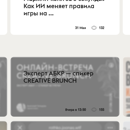
Как ИИ меняет правила
игры на ...
31 Мая
132
Эксперт АБКР — спикер
CREATIVE BRUNCH
Вчера в 13:50
155