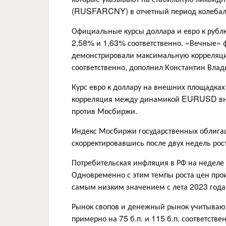
(RUSFARCNY) в отчетный период колебала
Официальные курсы доллара и евро к рубл
2,58% и 1,63% соответственно. «Вечные
демонстрировали максимальную корреляци
соответственно, дополнил Константин Вла
Курс евро к доллару на внешних площадках 
корреляция между динамикой EURUSD внут
против Мосбиржи.
Индекс Мосбиржи государственных облигац
скорректировавшись после двух недель рос
Потребительская инфляция в РФ на неделе 
Одновременно с этим темпы роста цен произ
самым низким значением с лета 2023 года,
Рынок свопов и денежный рынок учитывают
примерно на 75 б.п. и 115 б.п. соответств