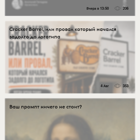
Вчера в 13:50
206
Cracker Barrel, или провал который начался
задолго до логотипа
4 Авг
353
Ваш промпт ничего не стоит?