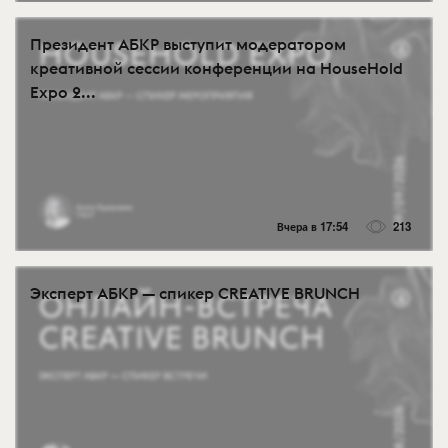
Президент АБКР выступит модератором
креативной сессии конференции на HouseHold
Expo 2...
Вчера в 17:54
213
Эксперт АБКР — спикер CREATIVE BRUNCH