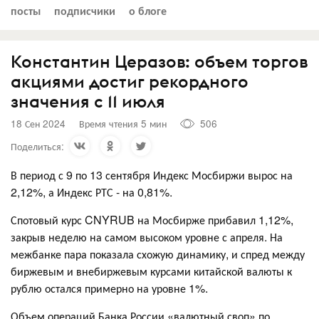
посты
подписчики
о блоге
Константин Церазов: объем торгов
акциями достиг рекордного
значения с 11 июля
18 Сен 2024
Время чтения 5 мин
506
Поделиться:
В период с 9 по 13 сентября Индекс Мосбиржи вырос на
2,12%, а Индекс РТС - на 0,81%.
Спотовый курс CNYRUB на Мосбирже прибавил 1,12%,
закрыв неделю на самом высоком уровне с апреля. На
межбанке пара показала схожую динамику, и спред между
биржевым и внебиржевым курсами китайской валюты к
рублю остался примерно на уровне 1%.
Объем операций Банка России «валютный своп» по