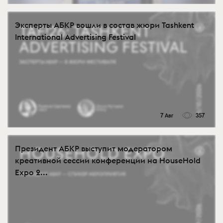
Эксперты АБКР вошли в состав жюри Tashkent
International Advertising Festival
7 Авг
357
Президент АБКР выступит модератором
креативной сессии конференции на HouseHold
Expo 2...