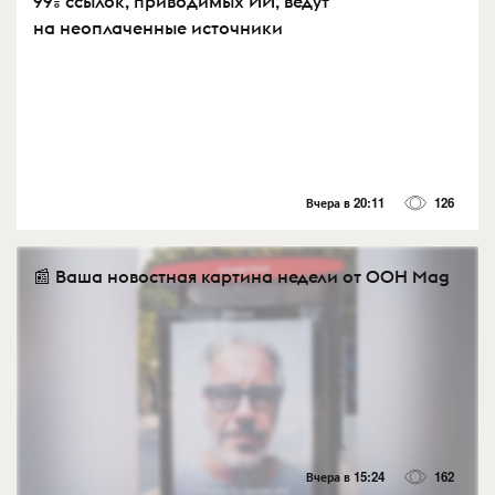
99% ссылок, приводимых ИИ, ведут
на неоплаченные источники
Вчера в 20:11
126
📰 Ваша новостная картина недели от OOH Mag
Вчера в 15:24
162