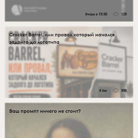
Вчера в 13:50
128
Cracker Barrel, или провал который начался
задолго до логотипа
4 Авг
306
Ваш промпт ничего не стоит?