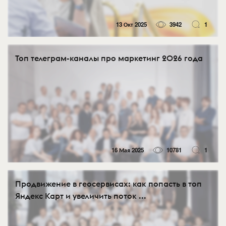
13 Окт 2025
3942
1
Топ телеграм-каналы про маркетинг 2026 года
16 Мая 2025
10781
1
Продвижение в геосервисах: как попасть в топ
Яндекс Карт и увеличить поток ...