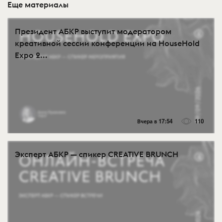
Еще материалы
Президент АБКР выступит модератором
креативной сессии конференции на HouseHold
Expo 2...
Вчера в 17:54
110
Эксперт АБКР — спикер CREATIVE BRUNCH