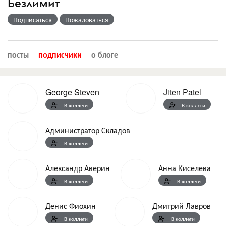
Безлимит
Подписаться
Пожаловаться
посты
подписчики
о блоге
George Steven
Jiten Patel
В коллеги
В коллеги
Администратор Складов
В коллеги
Александр Аверин
Анна Киселева
В коллеги
В коллеги
Денис Фиохин
Дмитрий Лавров
В коллеги
В коллеги