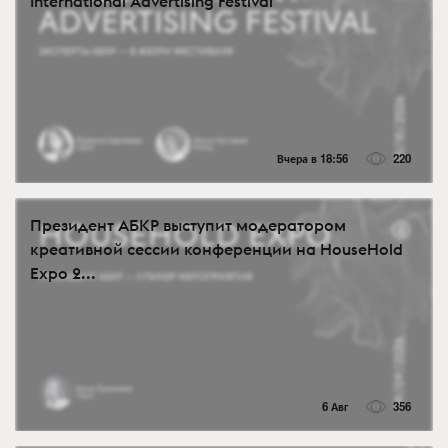
International Advertising Festival
Вчера в 18:56
220
Президент АБКР выступит модератором
креативной сессии конференции на HouseHold
Expo 2...
6 Авг
356