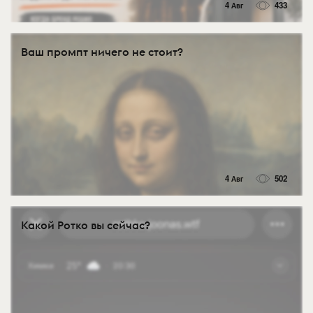
4 Авг
433
Ваш промпт ничего не стоит?
4 Авг
502
Какой Ротко вы сейчас?