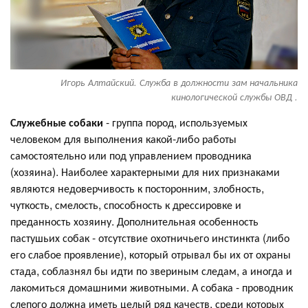
Игорь Алтайский. Служба в должности зам начальника
кинологической службы ОВД .
Служебные собаки
- группа пород, используемых
человеком для выполнения какой-либо работы
самостоятельно или под управлением проводника
(хозяина). Наиболее характерными для них признаками
являются недоверчивость к посторонним, злобность,
чуткость, смелость, способность к дрессировке и
преданность хозяину. Дополнительная особенность
пастушьих собак - отсутствие охотничьего инстинкта (либо
его слабое проявление), который отрывал бы их от охраны
стада, соблазнял бы идти по звериным следам, а иногда и
лакомиться домашними животными. А собака - проводник
слепого должна иметь целый ряд качеств, среди которых