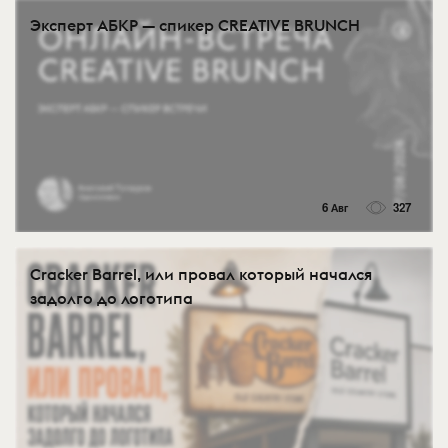
Эксперт АБКР — спикер CREATIVE BRUNCH
6 Авг
327
Cracker Barrel, или провал который начался
задолго до логотипа