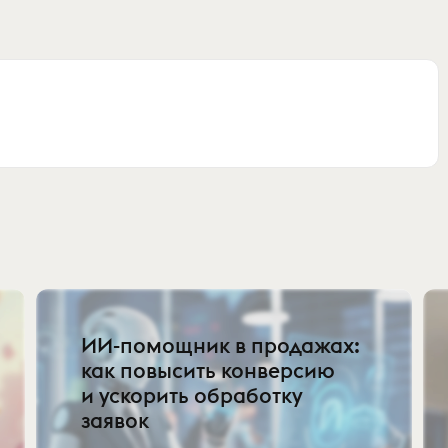
ИИ-помощник в продажах:
как повысить конверсию
и ускорить обработку
заявок