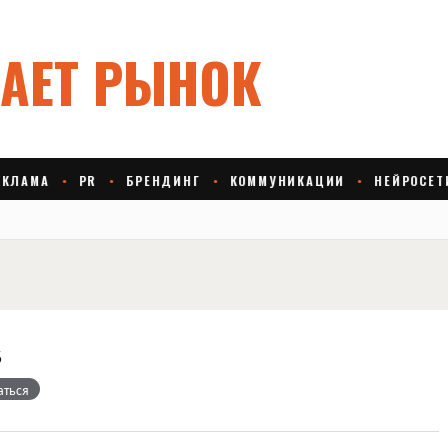
s
аться