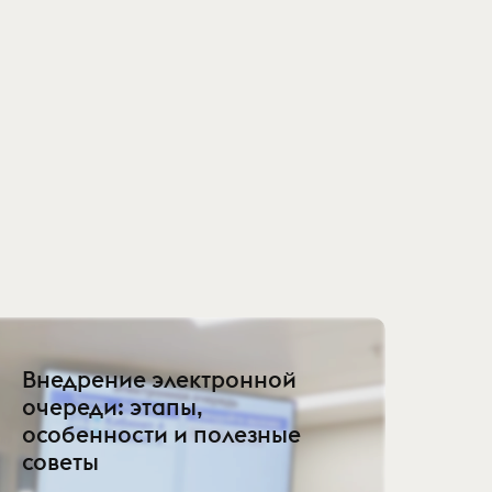
Внедрение электронной
очереди: этапы,
особенности и полезные
советы