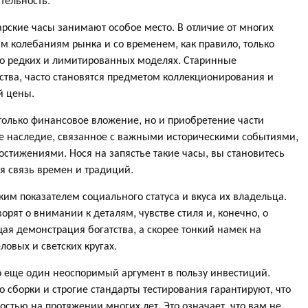
арские часы занимают особое место. В отличие от многих
м колебаниям рынка и со временем, как правило, только
 о редких и лимитированных моделях. Старинные
тва, часто становятся предметом коллекционирования и
й цены.
только финансовое вложение, но и приобретение части
е наследие, связанное с важными историческими событиями,
ижениями. Нося на запястье такие часы, вы становитесь
я связь времен и традиций.
им показателем социального статуса и вкуса их владельца.
рят о внимании к деталям, чувстве стиля и, конечно, о
ая демонстрация богатства, а скорее тонкий намек на
ловых и светских кругах.
 еще один неоспоримый аргумент в пользу инвестиций.
 сборки и строгие стандарты тестирования гарантируют, что
остью на протяжении многих лет. Это означает, что вам не