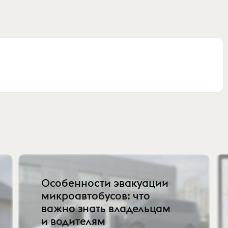
Особенности эвакуации
микроавтобусов: что
важно знать владельцам
и водителям