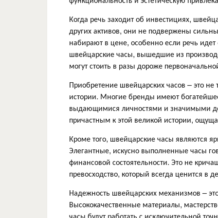
Когда речь заходит об инвестициях, швейц
других активов, они не подвержены сильны
набирают в цене, особенно если речь идет
швейцарские часы, вышедшие из производс
могут стоить в разы дороже первоначально
Приобретение швейцарских часов – это не 
истории. Многие бренды имеют богатейше
выдающимися личностями и значимыми дост
причастным к этой великой истории, ощуща
Кроме того, швейцарские часы являются ярк
Элегантные, искусно выполненные часы гово
финансовой состоятельности. Это не кричащ
превосходство, который всегда ценится в де
Надежность швейцарских механизмов – это
Высококачественные материалы, мастерство
часы будут работать с исключительной точн