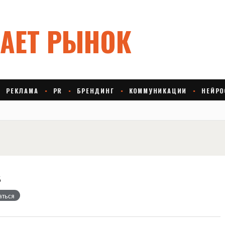
s
аться