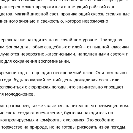
 оранжерея может превратиться в цветущий райский сад.
цветов, мягкий дневной свет, проникающий сквозь стеклянные
лненного жизнью и свежестью, которое невозможно
жереях также находится на высочайшем уровне. Природная
ным фоном для любых свадебных стилей – от пышной классики
олучаются невероятно живописными, наполненными светом и
но для сохранения воспоминаний.
времени года – еще один неоспоримый плюс. Они позволяют
 года, будь то жаркий летний день, дождливая осень или
спокоиться о сюрпризах погоды, что значительно упрощает
для молодоженов.
рят оранжереи, также является значительным преимуществом.
ие света создают впечатление, будто вы находитесь на
ю контролируемых и комфортных условиях. Это особенно
 торжестве на природе, но не готовы рисковать из-за погоды.