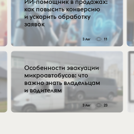
ИИ-помощник в продажах:
как повысить конверсию
и ускорить обработку
заявок
3 Авг
11
Особенности эвакуации
микроавтобусов: что
важно знать владельцам
и водителям
3 Авг
23