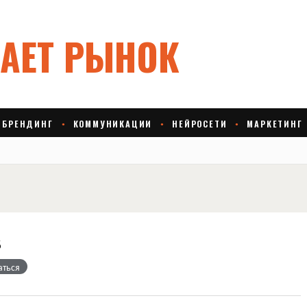
s
аться