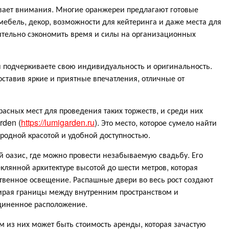
ивает внимания. Многие оранжереи предлагают готовые
ебель, декор, возможности для кейтеринга и даже места для
чительно сэкономить время и силы на организационных
 подчеркиваете свою индивидуальность и оригинальность.
оставив яркие и приятные впечатления, отличные от
расных мест для проведения таких торжеств, и среди них
rden (
https://lumigarden.ru
). Это место, которое сумело найти
одной красотой и удобной доступностью.
 оазис, где можно провести незабываемую свадьбу. Его
клянной архитектуре высотой до шести метров, которая
твенное освещение. Распашные двери во весь рост создают
тирая границы между внутренним пространством и
диненное расположение.
м из них может быть стоимость аренды, которая зачастую