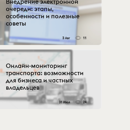
Внедрение электронной
очереди: этапы,
особенности и полезные
советы
3 Авг
11
Онлайн-мониторинг
транспорта: возможности
для бизнеса и частных
владельцев
31 Июл
24