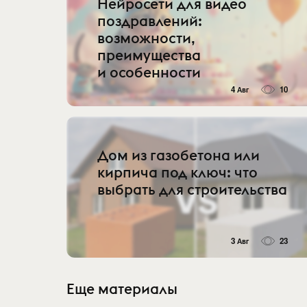
Нейросети для видео
поздравлений:
возможности,
преимущества
и особенности
4 Авг
10
Дом из газобетона или
кирпича под ключ: что
выбрать для строительства
3 Авг
23
Еще материалы