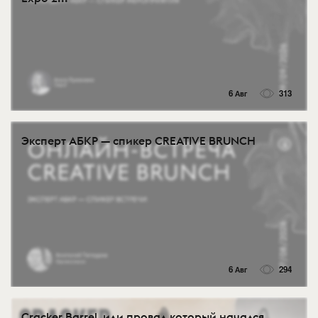
6 Авг
313
Эксперт АБКР — спикер CREATIVE BRUNCH
6 Авг
294
Cracker Barrel, или провал который начался