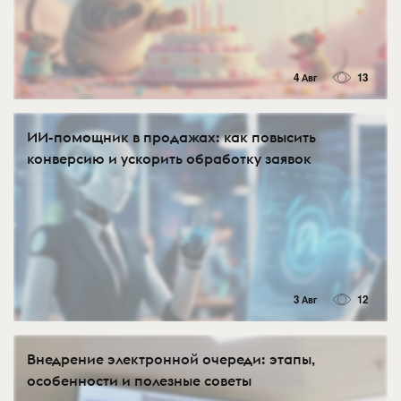
4 Авг
13
ИИ-помощник в продажах: как повысить
конверсию и ускорить обработку заявок
3 Авг
12
Внедрение электронной очереди: этапы,
особенности и полезные советы