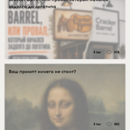
задолго до логотипа
4 Авг
418
Ваш промпт ничего не стоит?
4 Авг
463