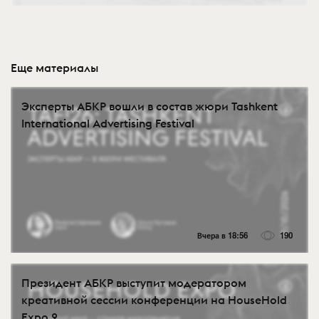
Еще материалы
Эксперты АБКР вошли в состав жюри Tashkent
International Advertising Festival
Вчера в 18:56
190
Президент АБКР выступит модератором
креативной сессии конференции на HouseHold
Expo 2...