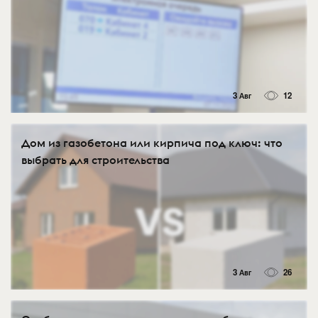
3 Авг
12
Дом из газобетона или кирпича под ключ: что
выбрать для строительства
3 Авг
26