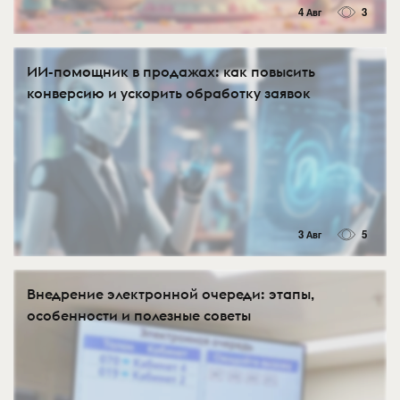
4 Авг
3
ИИ-помощник в продажах: как повысить
конверсию и ускорить обработку заявок
3 Авг
5
Внедрение электронной очереди: этапы,
особенности и полезные советы