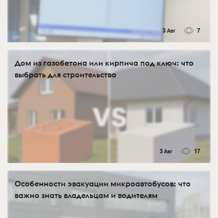
3 Авг
7
Дом из газобетона или кирпича под ключ: что
выбрать для строительства
3 Авг
17
Особенности эвакуации микроавтобусов: что
важно знать владельцам и водителям