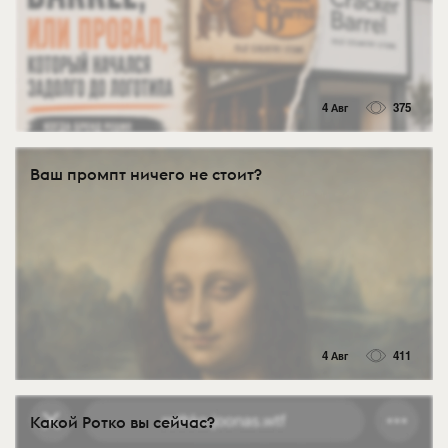
4 Авг
375
Ваш промпт ничего не стоит?
4 Авг
411
Какой Ротко вы сейчас?