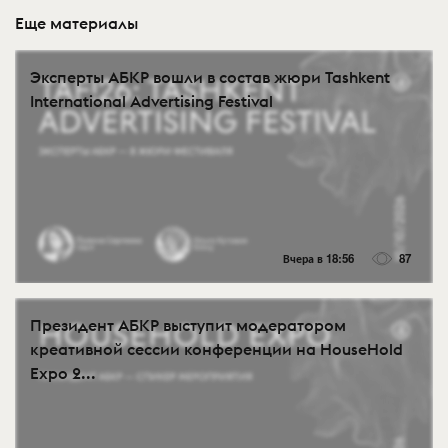
Еще материалы
Эксперты АБКР вошли в состав жюри Tashkent
International Advertising Festival
Вчера в 18:56
87
Президент АБКР выступит модератором
креативной сессии конференции на HouseHold
Expo 2...