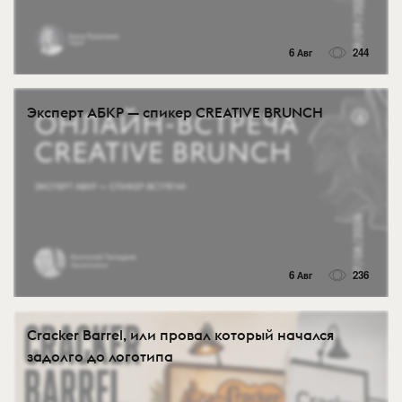
6 Авг
244
Эксперт АБКР — спикер CREATIVE BRUNCH
6 Авг
236
Cracker Barrel, или провал который начался
задолго до логотипа