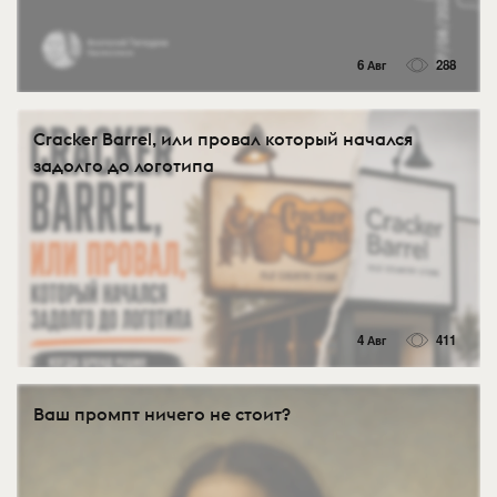
6 Авг
288
Cracker Barrel, или провал который начался
задолго до логотипа
4 Авг
411
Ваш промпт ничего не стоит?