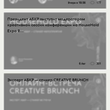
Вчера в 18:56
177
Президент АБКР выступит модератором
креативной сессии конференции на HouseHold
Expo 2...
6 Авг
301
Эксперт АБКР — спикер CREATIVE BRUNCH