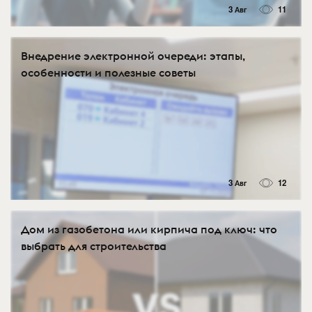
3 Авг
11
Внедрение электронной очереди: этапы,
особенности и полезные советы
3 Авг
12
Дом из газобетона или кирпича под ключ: что
выбрать для строительства