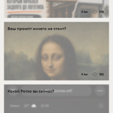
4 Авг
318
Ваш промпт ничего не стоит?
4 Авг
355
Какой Ротко вы сейчас?