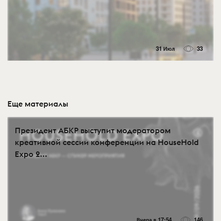
31 Июл
33
Еще материалы
Президент АБКР выступит модератором
креативной сессии конференции на HouseHold
Expo 2...
Вчера в 17:54
146