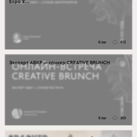
Expo 2...
6 Авг
412
Эксперт АБКР — спикер CREATIVE BRUNCH
6 Авг
363