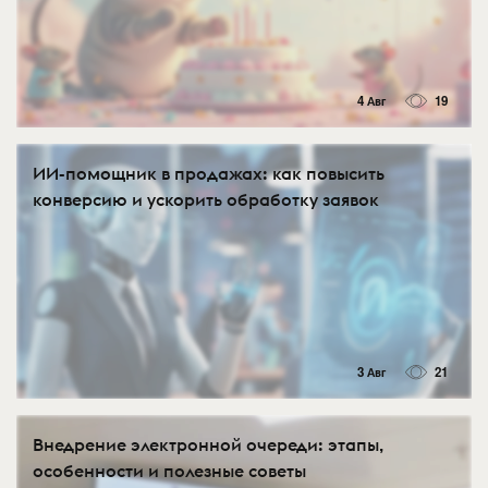
4 Авг
19
ИИ-помощник в продажах: как повысить
конверсию и ускорить обработку заявок
3 Авг
21
Внедрение электронной очереди: этапы,
особенности и полезные советы