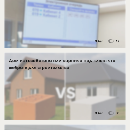
3 Авг
17
Дом из газобетона или кирпича под ключ: что
выбрать для строительства
3 Авг
36