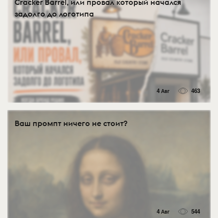
Cracker Barrel, или провал который начался
задолго до логотипа
4 Авг
463
Ваш промпт ничего не стоит?
4 Авг
544