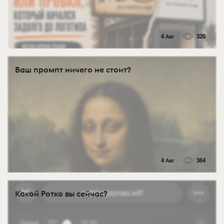
4 Авг
326
Ваш промпт ничего не стоит?
4 Авг
364
Какой Ротко вы сейчас?