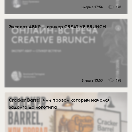
Вчера в 17:54
176
Эксперт АБКР — спикер CREATIVE BRUNCH
Вчера в 13:50
178
Cracker Barrel, или провал который начался
задолго до логотипа