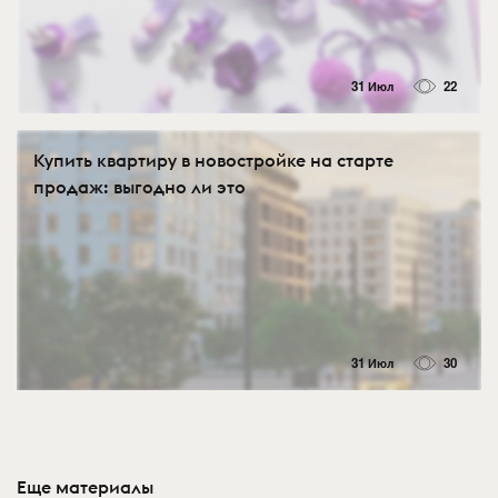
31 Июл
22
Купить квартиру в новостройке на старте
продаж: выгодно ли это
31 Июл
30
Еще материалы