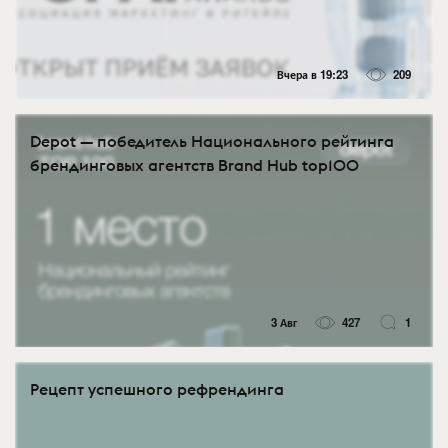
Вчера в 19:23
209
Depot — победитель Национального рейтинга
брендинговых агентств Brand Hub top100
3 Авг
427
1
Рецепт успешного рефрендинга