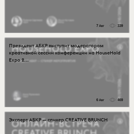
7 Авг
339
Президент АБКР выступит модератором
креативной сессии конференции на HouseHold
Expo 2...
6 Авг
469
Эксперт АБКР — спикер CREATIVE BRUNCH