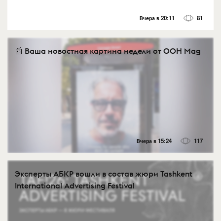
Вчера в 20:11
81
📰 Ваша новостная картина недели от OOH Mag
Вчера в 15:24
117
Эксперты АБКР вошли в состав жюри Tashkent
International Advertising Festival