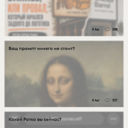
4 Авг
298
Ваш промпт ничего не стоит?
4 Авг
337
Какой Ротко вы сейчас?