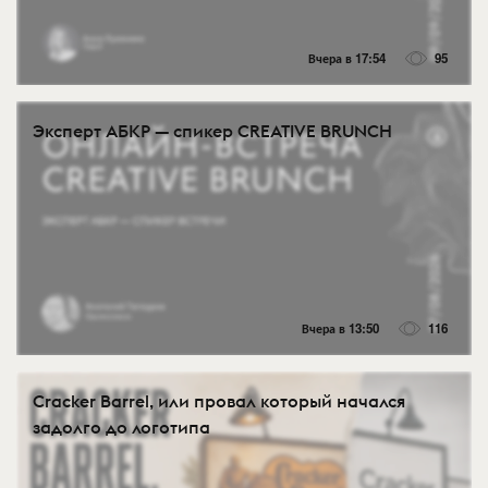
Вчера в 17:54
95
Эксперт АБКР — спикер CREATIVE BRUNCH
Вчера в 13:50
116
Cracker Barrel, или провал который начался
задолго до логотипа