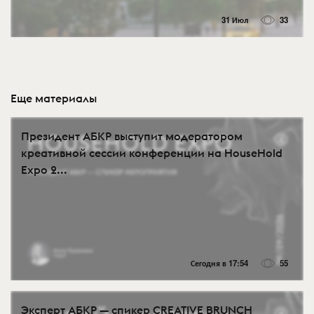
31 Июл
33
Еще материалы
Президент АБКР выступит модератором
креативной сессии конференции на HouseHold
Expo 2...
Сегодня в 17:54
55
Эксперт АБКР — спикер CREATIVE BRUNCH