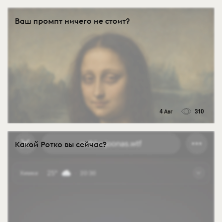
Ваш промпт ничего не стоит?
4 Авг
310
Какой Ротко вы сейчас?