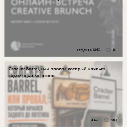
Сегодня в 13:50
81
Cracker Barrel, или провал который начался
задолго до логотипа
4 Авг
280