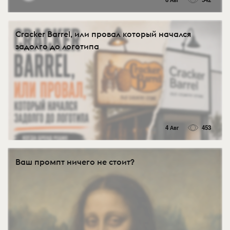
Cracker Barrel, или провал который начался
задолго до логотипа
4 Авг
453
Ваш промпт ничего не стоит?