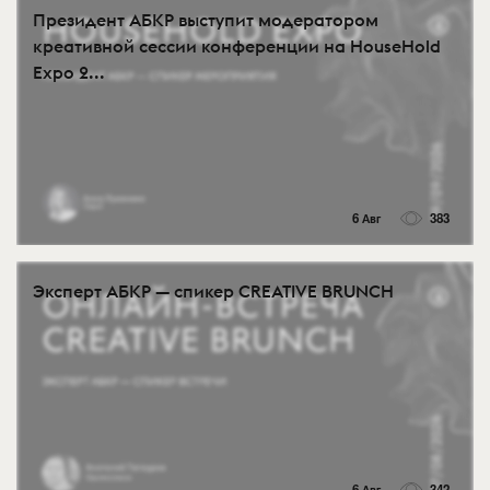
Президент АБКР выступит модератором
креативной сессии конференции на HouseHold
Expo 2...
6 Авг
383
Эксперт АБКР — спикер CREATIVE BRUNCH
6 Авг
342