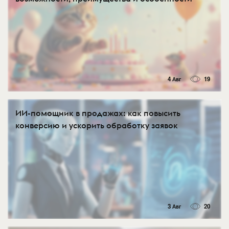
4 Авг
19
ИИ-помощник в продажах: как повысить
конверсию и ускорить обработку заявок
3 Авг
20