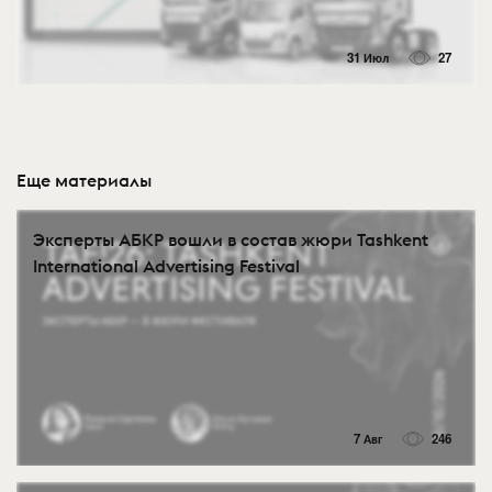
31 Июл
27
Еще материалы
Эксперты АБКР вошли в состав жюри Tashkent
International Advertising Festival
7 Авг
246