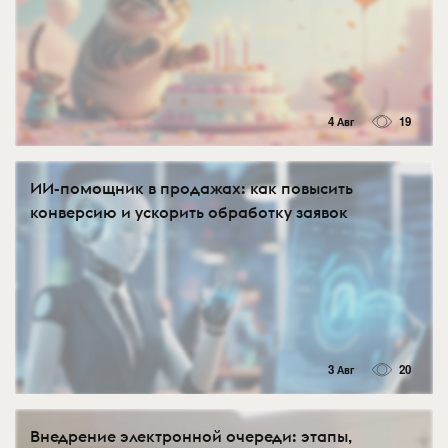
4 Авг
19
ИИ-помощник в продажах: как повысить
конверсию и ускорить обработку заявок
3 Авг
20
Внедрение электронной очереди: этапы,