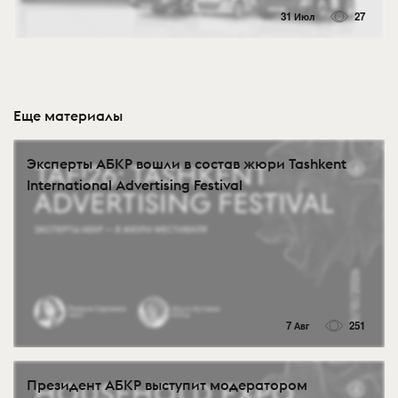
31 Июл
27
Еще материалы
Эксперты АБКР вошли в состав жюри Tashkent
International Advertising Festival
7 Авг
251
Президент АБКР выступит модератором