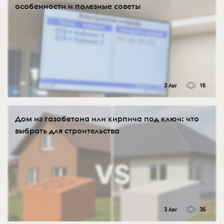
особенности и полезные советы
3 Авг
16
Дом из газобетона или кирпича под ключ: что
выбрать для строительства
3 Авг
36