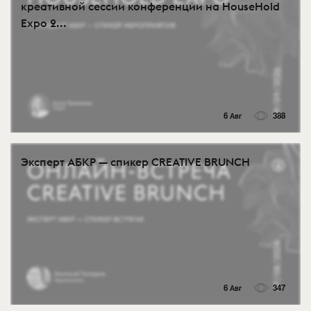
креативной сессии конференции на HouseHold
Expo 2...
6 Авг
388
Эксперт АБКР — спикер CREATIVE BRUNCH
6 Авг
347