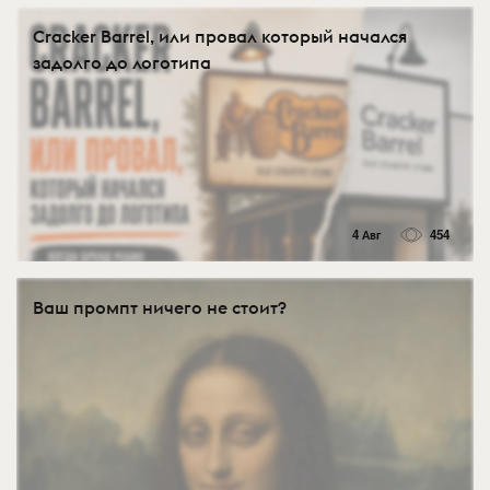
Cracker Barrel, или провал который начался
задолго до логотипа
4 Авг
454
Ваш промпт ничего не стоит?