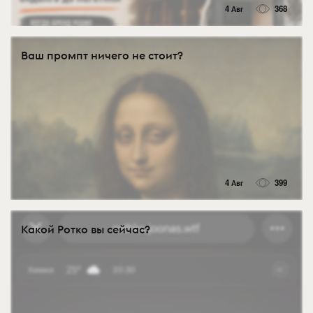
4 Авг
368
Ваш промпт ничего не стоит?
4 Авг
399
Какой Ротко вы сейчас?