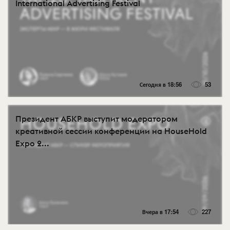
International Advertising Festival
Сегодня в 18:56
53
Президент АБКР выступит модератором
креативной сессии конференции на HouseHold
Expo 2...
Вчера в 17:54
227