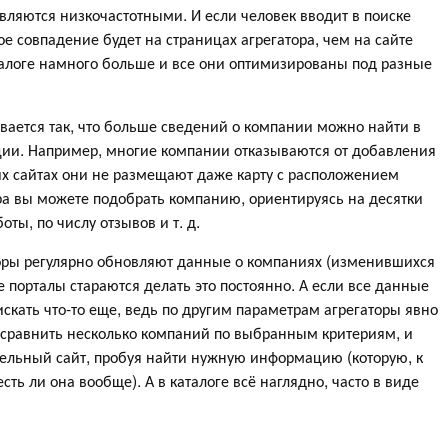
являются низкочастотными. И если человек вводит в поиске
ое совпадение будет на страницах агрегатора, чем на сайте
аталоге намного больше и все они оптимизированы под разные
вается так, что больше сведений о компании можно найти в
ции. Например, многие компании отказываются от добавления
оих сайтах они не размещают даже карту с расположением
ора вы можете подобрать компанию, ориентируясь на десятки
оты, по числу отзывов и т. д.
оры регулярно обновляют данные о компаниях (изменившихся
е порталы стараются делать это постоянно. А если все данные
 искать что-то еще, ведь по другим параметрам агрегаторы явно
сравнить несколько компаний по выбранным критериям, и
дельный сайт, пробуя найти нужную информацию (которую, к
есть ли она вообще). А в каталоге всё наглядно, часто в виде