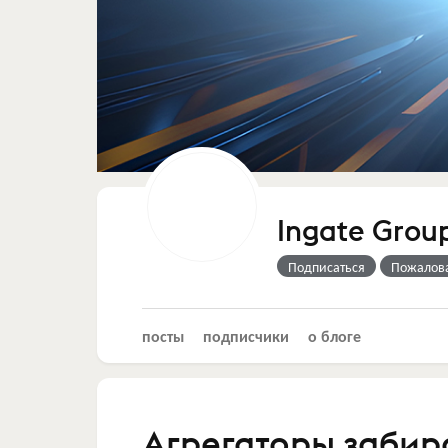
Ingate Grou
Подписаться
Пожалов
посты
подписчики
о блоге
Агрегаторы забира