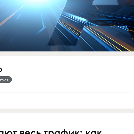
p
аться
ют весь трафик: как