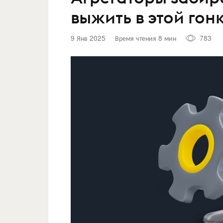
выжить в этой го
9 Янв 2025
Время чтения 8 мин
783