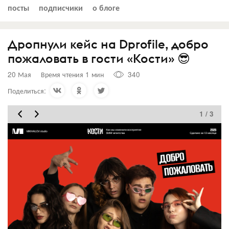
посты
подписчики
о блоге
Дропнули кейс на Dprofile, добро
пожаловать в гости «Кости» 😎
20 Мая
Время чтения 1 мин
340
Поделиться:
1 / 3