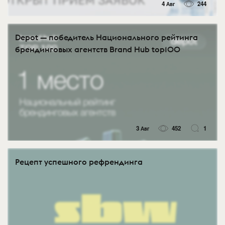
4 Авг
244
Depot — победитель Национального рейтинга
брендинговых агентств Brand Hub top100
3 Авг
452
1
Рецепт успешного рефрендинга