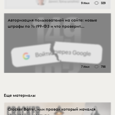
9 Июл
329
Авторизация пользователей на сайте: новые
штрафы по № 199-ФЗ и что проверит...
7 Июл
798
Еще материалы
Cracker Barrel, или провал который начался