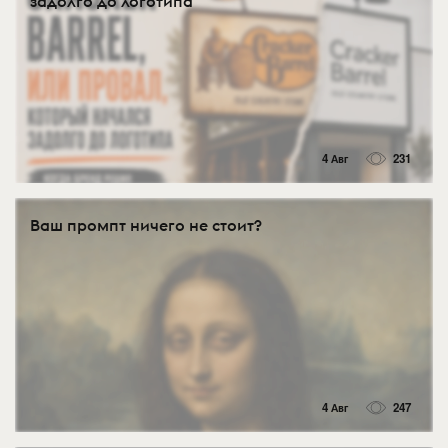
задолго до логотипа
4 Авг
231
Ваш промпт ничего не стоит?
4 Авг
247