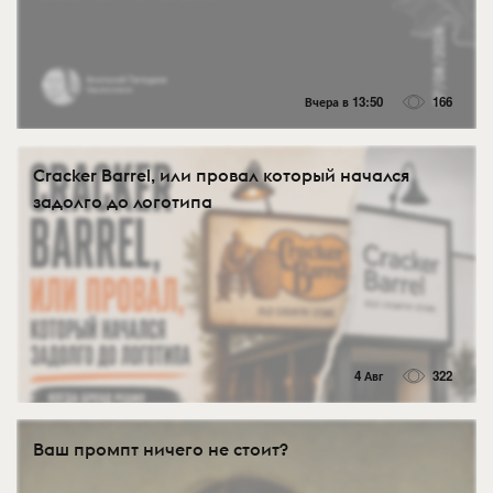
Вчера в 13:50
166
Cracker Barrel, или провал который начался
задолго до логотипа
4 Авг
322
Ваш промпт ничего не стоит?