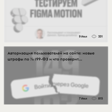
9 Июл
331
Авторизация пользователей на сайте: новые
штрафы по № 199-ФЗ и что проверит...
7 Июл
815