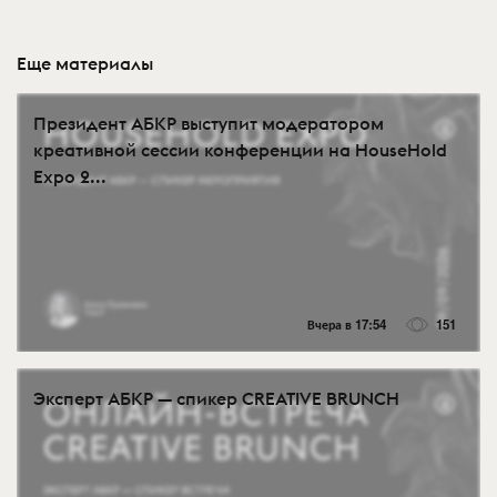
Еще материалы
Президент АБКР выступит модератором
креативной сессии конференции на HouseHold
Expo 2...
Вчера в 17:54
151
Эксперт АБКР — спикер CREATIVE BRUNCH