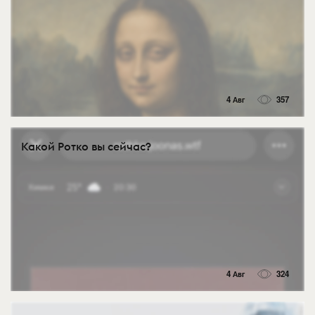
4 Авг
357
Какой Ротко вы сейчас?
4 Авг
324