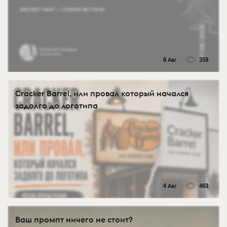
6 Авг
359
Cracker Barrel, или провал который начался
задолго до логотипа
4 Авг
463
Ваш промпт ничего не стоит?