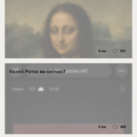
4 Авг
541
Какой Ротко вы сейчас?
4 Авг
460