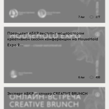
7 Авг
277
Президент АБКР выступит модератором
креативной сессии конференции на HouseHold
Expo 2...
6 Авг
400
Эксперт АБКР — спикер CREATIVE BRUNCH