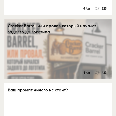
6 Авг
325
Cracker Barrel, или провал который начался
задолго до логотипа
4 Авг
433
Ваш промпт ничего не стоит?