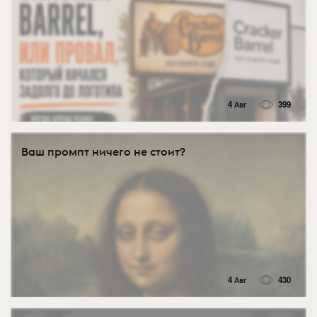
4 Авг
399
Ваш промпт ничего не стоит?
4 Авг
430