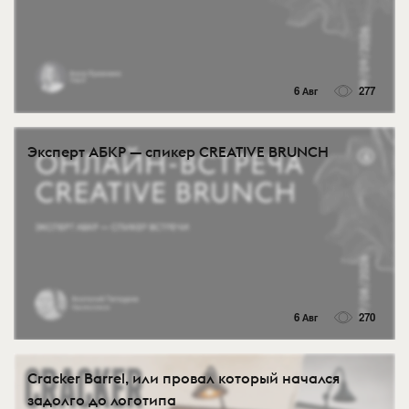
6 Авг
277
Эксперт АБКР — спикер CREATIVE BRUNCH
6 Авг
270
Cracker Barrel, или провал который начался
задолго до логотипа