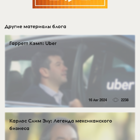
Другие материалы блога
Гарретт Кэмп: Uber
16 Авг 2024
2238
Карлос Слим Элу: Легенда мексиканского
бизнеса