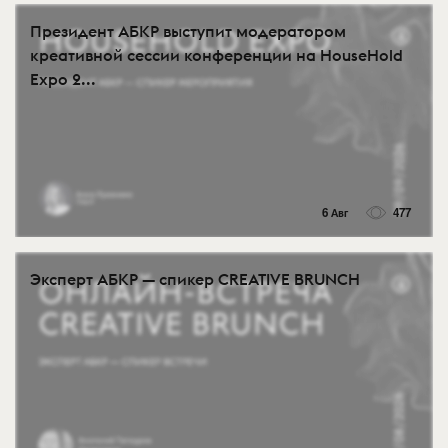
Президент АБКР выступит модератором
креативной сессии конференции на HouseHold
Expo 2...
6 Авг
477
Эксперт АБКР — спикер CREATIVE BRUNCH