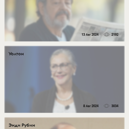
13 Авг 2024
2192
Уолтон
8 Авг 2024
3034
Энди Рубин