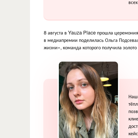
всех
8 августа в Yauza Place прошла церемони
в медиапремии поделилась Ольга Подсевал
жизни», команда которого получила золото 
Наша
тёпл
позв
клие
дост
кейс