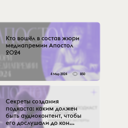
Кто вошёл в состав жюри
медиапремии Апостол
2024
4 Мар 2024
850
Секреты создания
подкаста: каким должен
быть аудиоконтент, чтобы
его дослушали до кон...