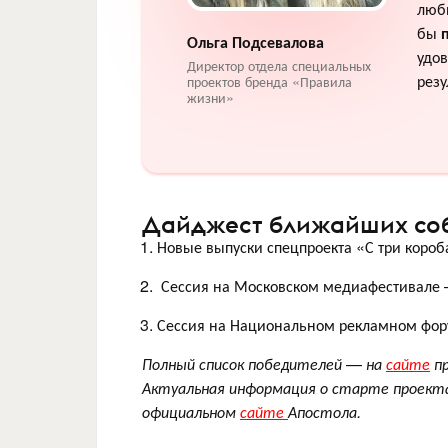
люби
бы
Ольга Подсевалова
удов
Директор отдела специальных
резу
проектов бренда «Правила
жизни»
Дайджест ближайших соб
Новые выпуски спецпроекта «С три короб
Сессия на Московском медиафестивале 
Сессия на Национальном рекламном форум
Полный список победителей
—
на
сайте
пр
Актуальная информация о старте проекта
официальном
сайте
Апостола
.