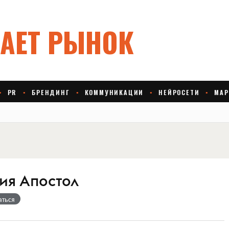
ия Апостол
аться