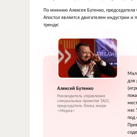
По мнению Алексея Бутенко, председател
Апостол является двигателем индустрии и п
тренде:
Мало
для 
(игр
Алексей Бутенко
пока
Руководитель управления
специальных проектов ТАСС,
мест
председатель блока жюри
нас 
«Медиа»
под 
Прив
соде