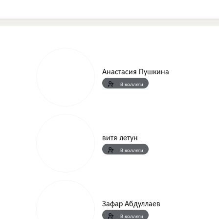
Анастасия Пушкина
В коллеги
витя летун
В коллеги
Зафар Абдуллаев
В коллеги