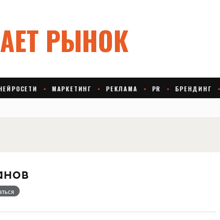
анов
аться