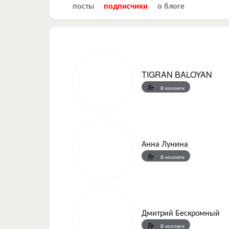
посты
подписчики
о блоге
TIGRAN BALOYAN
В коллеги
Анна Лунина
В коллеги
Дмитрий Бескромный
В коллеги