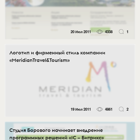
20 Июл 2011
4338
1
Логотип и фирменный стиль компании
«MeridianTravel&Tourism»
19 Июл 2011
4861
2
Студия Борового начинает внедрение
программных решений «1С – Битрикс»