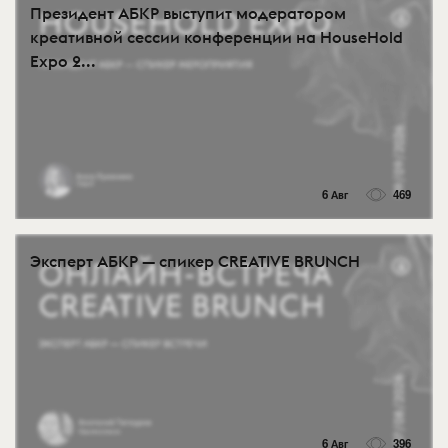
Президент АБКР выступит модератором
креативной сессии конференции на HouseHold
Expo 2...
6 Авг
469
Эксперт АБКР — спикер CREATIVE BRUNCH
6 Авг
396