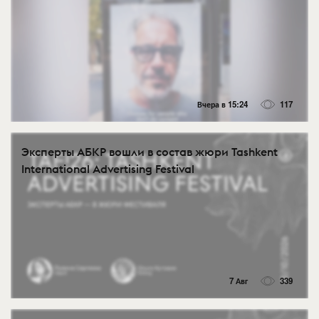
Вчера в 15:24
117
Эксперты АБКР вошли в состав жюри Tashkent
International Advertising Festival
7 Авг
339