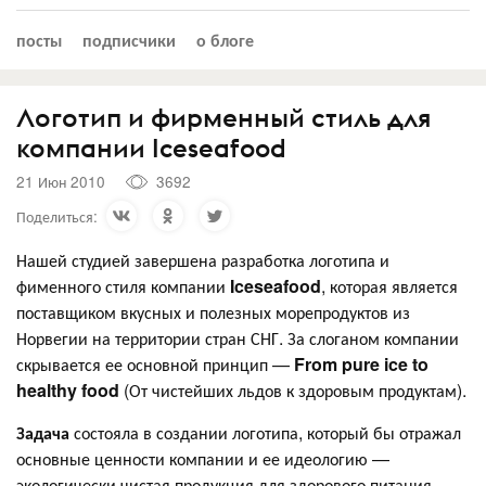
посты
подписчики
о блоге
Логотип и фирменный стиль для
компании Iceseafood
21 Июн 2010
3692
Поделиться:
Нашей студией завершена разработка логотипа и
фименного стиля компании
Iceseafood
, которая является
поставщиком вкусных и полезных морепродуктов из
Норвегии на территории стран СНГ. За слоганом компании
скрывается ее основной принцип —
From pure ice to
healthy food
(От чистейших льдов к здоровым продуктам).
Задача
состояла в создании логотипа, который бы отражал
основные ценности компании и ее идеологию —
экологически чистая продукция для здорового питания.